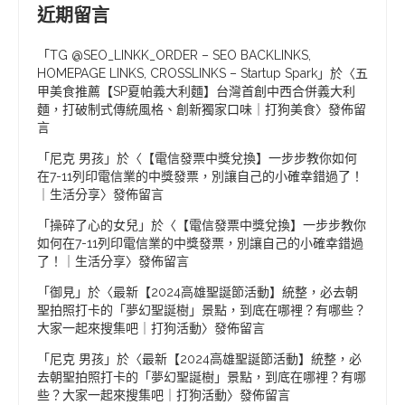
近期留言
「
TG @SEO_LINKK_ORDER – SEO BACKLINKS,
HOMEPAGE LINKS, CROSSLINKS – Startup Spark
」於〈
五
甲美食推薦【SP夏帕義大利麵】台灣首創中西合併義大利
麵，打破制式傳統風格、創新獨家口味｜打狗美食
〉發佈留
言
「
尼克 男孩
」於〈
【電信發票中獎兌換】一步步教你如何
在7-11列印電信業的中獎發票，別讓自己的小確幸錯過了！
｜生活分享
〉發佈留言
「
操碎了心的女兒
」於〈
【電信發票中獎兌換】一步步教你
如何在7-11列印電信業的中獎發票，別讓自己的小確幸錯過
了！｜生活分享
〉發佈留言
「
御見
」於〈
最新【2024高雄聖誕節活動】統整，必去朝
聖拍照打卡的「夢幻聖誕樹」景點，到底在哪裡？有哪些？
大家一起來搜集吧｜打狗活動
〉發佈留言
「
尼克 男孩
」於〈
最新【2024高雄聖誕節活動】統整，必
去朝聖拍照打卡的「夢幻聖誕樹」景點，到底在哪裡？有哪
些？大家一起來搜集吧｜打狗活動
〉發佈留言