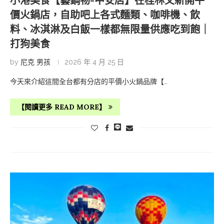
小港美食【藝鍋物-中安店】在桂林又新開平
價火鍋店，自助吧上各式麵類、咖啡機、飲
料、冰淇淋及白飯一樣都無限量供應吃到飽｜
打狗美食
by
尼克 男孩
2026 年 4 月 25 日
今天來介紹這間全台都有分店的平價小火鍋品牌【…
【閱讀更多 READ MORE】