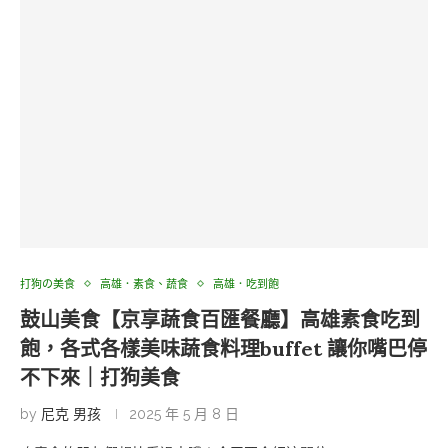
打狗の美食
高雄．素食、蔬食
高雄．吃到飽
鼓山美食【京享蔬食百匯餐廳】高雄素食吃到
飽，各式各樣美味蔬食料理buffet 讓你嘴巴停
不下來｜打狗美食
by
尼克 男孩
2025 年 5 月 8 日