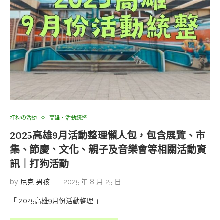
打狗の活動
高雄．活動統整
2025高雄9月活動整理懶人包，包含展覽、市
集、節慶、文化、親子及音樂會等相關活動資
訊｜打狗活動
by
尼克 男孩
2025 年 8 月 25 日
「 2025高雄9月份活動整理 」…