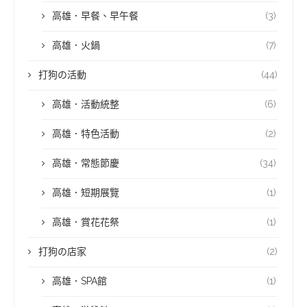
高雄．早餐、早午餐
(3)
高雄．火鍋
(7)
打狗の活動
(44)
高雄．活動統整
(6)
高雄．特色活動
(2)
高雄．常態節慶
(34)
高雄．短期展覽
(1)
高雄．賞花花祭
(1)
打狗の店家
(2)
高雄．SPA館
(1)