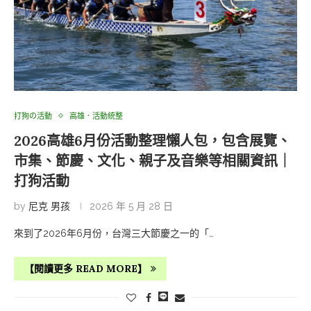
打狗の活動
高雄．活動統整
2026高雄6月份活動整理懶人包，包含展覽、
市集、節慶、文化、親子及音樂等相關資訊｜
打狗活動
by
尼克 男孩
2026 年 5 月 28 日
來到了2026年6月份，台灣三大節慶之一的「…
【閱讀更多 READ MORE】