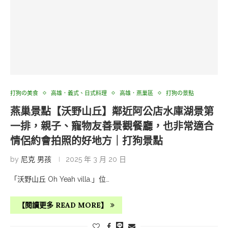
打狗の美食
高雄．義式、日式料理
高雄．燕巢區
打狗の景點
燕巢景點【沃野山丘】鄰近阿公店水庫湖景第
一排，親子、寵物友善景觀餐廳，也非常適合
情侶約會拍照的好地方｜打狗景點
by
尼克 男孩
2025 年 3 月 20 日
「沃野山丘 Oh Yeah villa.」位…
【閱讀更多 READ MORE】