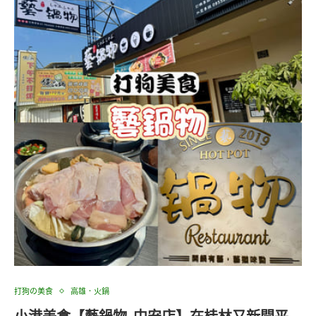
打狗の美食
高雄．火鍋