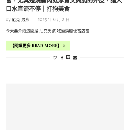
當，尤其是燒腩肉既厚實又爽脆的外皮，讓人
口水直流不停｜打狗美食
by
尼克 男孩
2025 年 6 月 2 日
今天要介紹這間是 尼克男孩 吃過燒臘便當店當…
【閱讀更多 READ MORE】