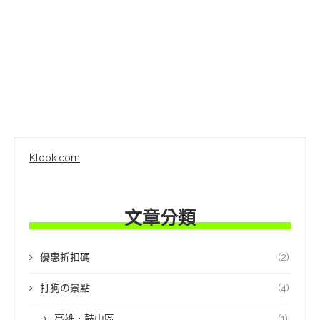
Klook.com
文章分類
優惠折扣碼
(2)
打狗の景點
(4)
高雄．鼓山區
(1)