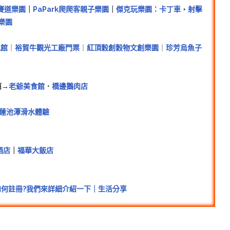
賽道樂園
｜
PaPark爬爬客親子樂園
｜
傑克玩樂園：卡丁車・射擊
樂園
丸館
｜
裕賀牛觀光工廠門票
｜
紅頂穀創穀物文創樂園
｜
珍芳烏魚子
薦→
老爺美食館
．
橋邊鵝肉店
蓮池潭滑水體驗
酒店
｜
福華大飯店
?如何註冊?我們來詳細介紹一下｜生活分享