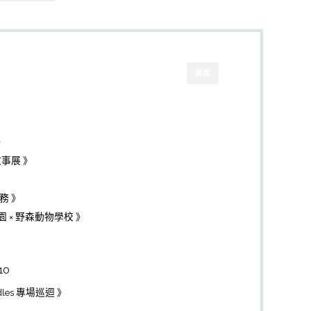
關閉
》
事展 》
務 》
 × 野森動物學校 》
10
Noodles 專場巡迴 》