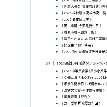
《 但願人長久-鄧麗君經典回聲
《 2026 雄校聯 X 高雄市高中
《 2026 高雄魷魚季 》
《 岡山樂購-今天是我生日 》
《 職原市職人創意市集 》
《 頑童MJ116 OGS 高雄巨蛋演
《 好想兔10週年特展 》
《 2026第七屆國家海洋日慶祝
2026高雄6月活動06/11～06/
《 2026中華奧會第4屆小小英
《 CNBLUE「3LOGY」2026 LI
《 榴學生開學日｜榴槤市集2.0 
《 漢餅文化館-手作課程體驗 》
《 漾我青春才藝秀 》
《 野・愛地 ◤粽夏野行◢ 》