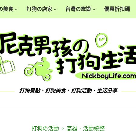
の美食
打狗の店家
台灣の旅遊
優惠折扣碼
打狗景點、打狗美食、打狗活動、生活分享
打狗の活動
高雄．活動統整