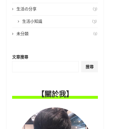
生活の分享
(3)
生活小知識
(3)
未分類
(1)
文章搜尋
搜尋
【關於我】