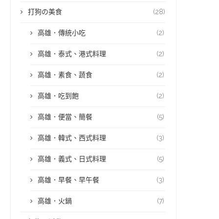
打狗の美食
(28)
高雄．傳統小吃
(2)
高雄．泰式、港式料理
(2)
高雄．素食、蔬食
(2)
高雄．吃到飽
(2)
高雄．便當、簡餐
(5)
高雄．韓式、西式料理
(3)
高雄．義式、日式料理
(5)
高雄．早餐、早午餐
(3)
高雄．火鍋
(7)