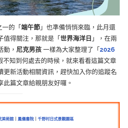
之一的「
端午節
」也準備悄悄來臨，此月還
子值得關注，那就是「
世界海洋日
」，在兩
活動，
尼克男孩
一樣為大家整理了「
2026
假不知到何處去的時候，就來看看這篇文章
續更新活動相關資訊，趕快加入你的追蹤名
享此篇文章給親朋友好囉。
代美術館
｜
鳳儀書院
｜
千野村日式景觀園區