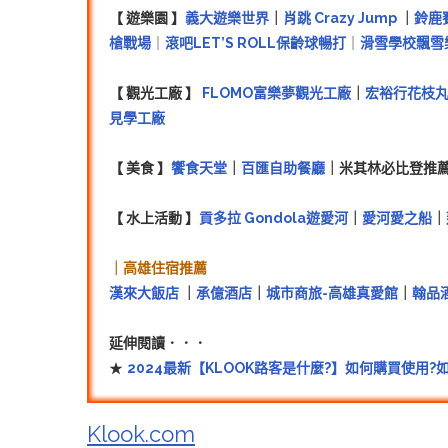
【 遊樂園 】
義大遊樂世界
｜
肖跳 Crazy Jump
｜
鈴鹿
槍戰場
｜
滾吧LET’S ROLL保齡球暢打
｜
滑雪學校飄雪
【 觀光工廠 】
FLOMO富樂夢觀光工廠
｜
宏裕行花枝
見學工廠
【 美食 】
饗食天堂
｜
百匯自助餐廳
｜米其林必比登推
【 水上活動 】
貢多拉 Gondola遊愛河
｜
愛河愛之船
｜
｜高雄住宿推薦
漢來大飯店
｜
承億酒店
｜
城市商旅-高雄真愛館
｜
翰品
延伸閱讀．．．
★
2024最新【KLOOK路客是什麼?】如何購買使用
Klook.com