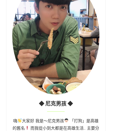
◆ 尼克男孩 ◆
嗨
大家好 我是～尼克男孩
「打狗」是高雄
的舊名
而我從小到大都是在高雄生活… 主要分