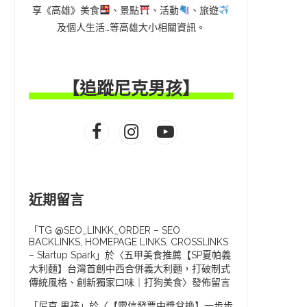
享《高雄》美食
、景點
、活動
、旅遊
及個人生活…等高雄大小相關資訊。
【追蹤尼克男孩】
近期留言
「
TG @SEO_LINKK_ORDER – SEO
BACKLINKS, HOMEPAGE LINKS, CROSSLINKS
– Startup Spark
」於〈
五甲美食推薦【SP夏帕義
大利麵】台灣首創中西合併義大利麵，打破制式
傳統風格、創新獨家口味｜打狗美食
〉發佈留言
「
尼克 男孩
」於〈
【電信發票中獎兌換】一步步