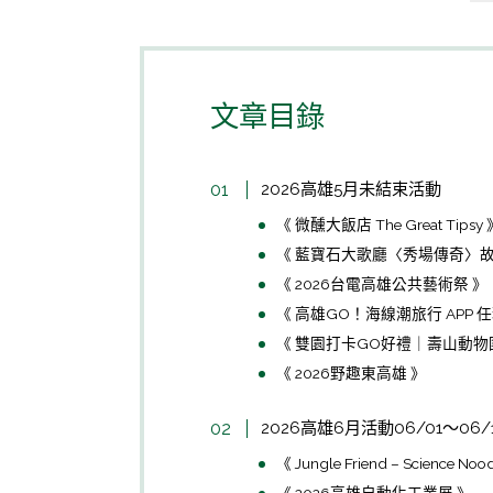
文章目錄
2026高雄5月未結束活動
《 微醺大飯店 The Great Tipsy 
《 藍寶石大歌廳〈秀場傳奇〉故
《 2026台電高雄公共藝術祭 》
《 高雄GO！海線潮旅行 APP 任
《 雙園打卡GO好禮｜壽山動物園
《 2026野趣東高雄 》
2026高雄6月活動06/01～06/
《 Jungle Friend – Science 
《 2026高雄自動化工業展 》