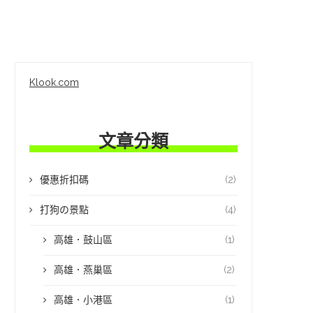
Klook.com
文章分類
優惠折扣碼
(2)
打狗の景點
(4)
高雄．鼓山區
(1)
高雄．燕巢區
(2)
高雄．小港區
(1)