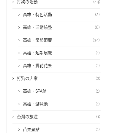
打狗の活動
(44)
高雄．特色活動
(2)
高雄．活動統整
(6)
高雄．常態節慶
(34)
高雄．短期展覽
(1)
高雄．賞花花祭
(1)
打狗の店家
(2)
高雄．SPA館
(1)
高雄．游泳池
(1)
台灣の旅遊
(1)
苗栗景點
(1)