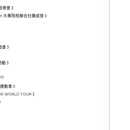
音樂會 》
職 X 大專院校聯合社團成發 》
唱會 》
活動 》
20
雄運動會 》
VE WORLD TOUR 》
》