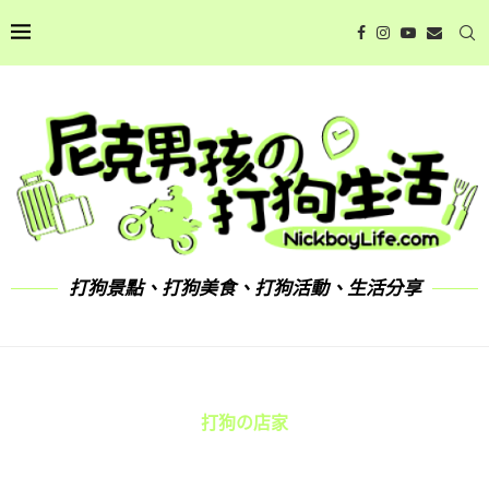
打狗景點、打狗美食、打狗活動、生活分享
打狗の店家