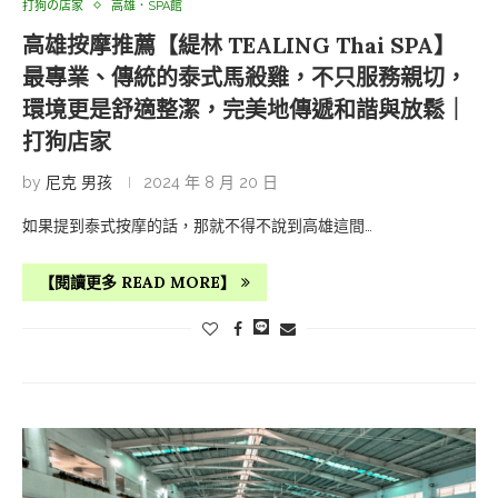
打狗の店家
高雄．SPA館
高雄按摩推薦【緹林 TEALING Thai SPA】
最專業、傳統的泰式馬殺雞，不只服務親切，
環境更是舒適整潔，完美地傳遞和諧與放鬆｜
打狗店家
by
尼克 男孩
2024 年 8 月 20 日
如果提到泰式按摩的話，那就不得不說到高雄這間…
【閱讀更多 READ MORE】