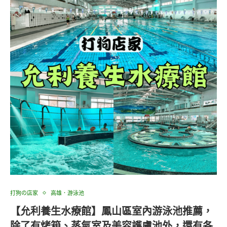
打狗の店家
高雄．游泳池
【允利養生水療館】鳳山區室內游泳池推薦，
除了有烤箱、蒸氣室及美容護膚池外，還有各