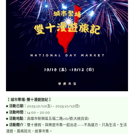
【
城市聚場-雙十漫遊旅記
】
■
活動日期：
2025.10/10(五) – 2025.10/12(日)
■
活動時間：
14:00 – 20:00
■
活動地點：
高雄市新興區五福二路262號(大統百貨)
■
活動簡介：
雙十連假，與樂居市集一起出走——不為遠方，只為生活。生活
漫遊・風格拾光・故事市集。