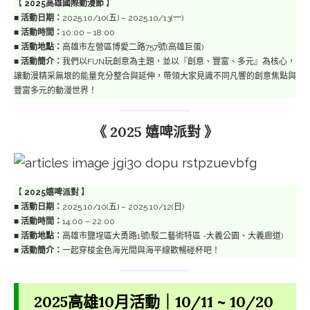
【
2025高雄國際動漫節
】
■
活動日期：
2025.10/10(五) – 2025.10/13(一)
■
活動時間：
10:00 – 18:00
■
活動地點：
高雄市左營區博愛二路757號(高雄巨蛋)
■
活動簡介：
我們以FUN玩創意為主題，並以『創意、豐富、多元』為核心，
讓動漫精采無垠的能量充分整合與延伸，帶領大家見識不同凡響的創意焦點與
豐富多元的動漫世界！
《 2025 嬉啤派對 》
【
2025嬉啤派對
】
■
活動日期：
2025.10/10(五) – 2025.10/12(日)
■
活動時間：
14:00 – 22:00
■
活動地點：
高雄市鹽埕區大勇路1號(駁二藝術特區 -大義公園、大義廊道)
■
活動簡介：
一起穿梭金色海光間與海平線歡暢碰杯吧！
2025高雄10月活動｜10/11 ~ 10/20