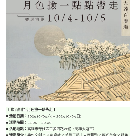
【
緣百相伴-月色撿一點帶走
】
■
活動日期：
2025.10/04(六) – 2025.10/05(日)
■
活動時間：
14:00 – 20:00
■
活動地點：
高雄市苓雅區三多四路21號（高雄大遠百）
■
活動簡介：
手作文創 X 文創設計 X 美術工藝｜人氣甜點 X 輕巧美食 X 特色