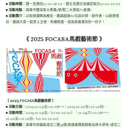
■
活動時間：
週一至週四10:00-18:00、週五至週日及國定假日10:00-20:00
■
活動地點：
高雄市鹽埕區大勇路1號(駁二大勇區P2倉庫)
■
活動簡介：
以街頭潮牌為概念，邀請超過60位設計師、創作者，以創意號
召，邀請大家一起穿上主張、彰顯態度，成為高雄潮流的一份子！
《 2025 FOCASA馬戲藝術節 》
【
2025 FOCASA馬戲藝術節
】
■
活動日期：
2025.10.03(五)-10.06(一)｜2025.10.10(五)-10.12(日)
■
活動時間：
2025.10.03(五)（17:00-22:00）｜10.04(六)-10.06(一)、
10.10(五)-10.12(日)（10:00-22:00）
■
活動地點：
高雄市前鎮區成功二路39號(高雄展覽館輕軌站旁大草地-成功二