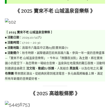
《 2025 寶來不老 山城溫泉音樂祭 》
【
2025 寶來不老 山城溫泉音樂祭
】
■
活動日期：
2025.10/11(六)
■
活動時間：
17:00 – 20:30
■
活動地點：
高雄市六龜區中正路89號(寶來國小)
■
活動簡介：
秋冬時節，誠摯邀請您前來高雄六龜，參與一年一度的音樂盛事
—「寶來不老 山城溫泉音樂祭」。今年以「微醺夜派對」為主題，將在寶來
國小的星空下，為您帶來一場結合音樂、溫泉與在地風情的難忘夜晚。活動特
別邀請金曲歌王
沈文程
、
動感DJ 妖嬌
、人氣組合
黑旋風
，以及在地之光
尿
布樂團
帶來精彩演出。從經典民歌到搖滾電音，多元曲風將輪番上陣，滿足
所有年齡層的音樂愛好者。
《 2025 高雄粄條節 》