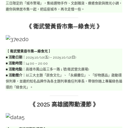
三日限定的「城市聚場」，集結選物手作、文創雜貨、療癒食飲與微光小調，
邀你與樂居市集一起，把這座城市，再次走慢一些。
《 衛武營黃昏市集—綠食光 》
【
衛武營黃昏市集—綠食光
】
■
活動日期：
2025.10/10(五) – 2025.10/12(日)
■
活動時間：
14:00 – 20:00
■
活動地點：
高雄市鳳山區三多一路 1 號(衛武營北廣場)
■
活動簡介：
以三大主題「蔬食文化」、「永續攤位」、「好物選品」啟動環
保列車，並邀約知名品牌作為各主題列車擔任列車長，帶領你踏上專屬綠色循
環的「綠食光」。
《 2025 高雄國際動漫節 》