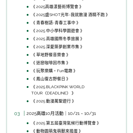
《 2025高雄漾藝術博覽會 》
《 2025盛SHOT光年-我就散漫 酒精不跑 》
《 青春樹語-青春工事中 》
《 2025 中小學科學園遊會 》
《 2025 高雄國際冬季旅展 》
《 2025 深愛築夢創業市集 》
《 草地野餐音樂會 》
《 迷戀咖啡因市集 》
《 玩聚樂購・Fun電趣 》
《 鳳山復古野餐日 》
《 2025 BLACKPINK WORLD
TOUR〈DEADLINE〉 》
《 2025 動漫萬聖遊行 》
2025高雄10月活動｜10/21 ~ 10/31
《 2025 第五屆臺灣氣候行動博覽會 》
《 動物園萌鬼萌獸來搗蛋 》