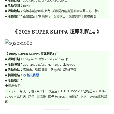
■
活動日期：
2025.10/04(六) – 2025.10/26(日)
■
活動時間：
18:30
■
活動地點：
高雄市前鎮區中安路1-1號(從鈴鹿賽道樂園售票中心出發)
■
活動簡介：
夜間限定｜電車遊行｜沉浸演出｜惡靈共舞｜驚嚇破表
《 2025 SUPER SLIPPA 超犀利趴14 》
【
2025 SUPER SLIPPA 超犀利趴14
】
■
活動日期：
2025.10/04(六) – 2025.10/05(日)
■
活動時間：
2025.10/04(六) 13:30｜10/05(日)13:00
■
活動地點：
高雄市左營區博愛二路757號（高雄巨蛋）
■
相關連結：
👉拓元售票
■
活動簡介：
◆演出卡司：
10.04 ✧ 五月天 · 丁噹 · 呂士軒 · 玖壹壹 · U:NUS · BOOM！怪物星人 · HUR+
10.05 ✧ 五月天 · 趙傳 · 周湯豪 · 麋先生MIXER · 藤岡靛 · 家家 · icyball冰球樂
團