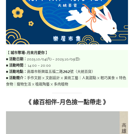
【
城市聚場-月來月愛你
】
■
活動日期：
2025.10/04(六) – 2025.10/05(日)
■
活動時間：
14:00 – 20:00
■
活動地點：
高雄市新興區五福二路𝟮𝟲𝟮號（大統百貨）
■
活動簡介：
手作文創 X 文創設計 X 美術工藝｜人氣甜點 X 輕巧美食 X 特色
食物｜寵物生活 X 植栽陶藝 X 多肉植物
《 緣百相伴-月色撿一點帶走 》