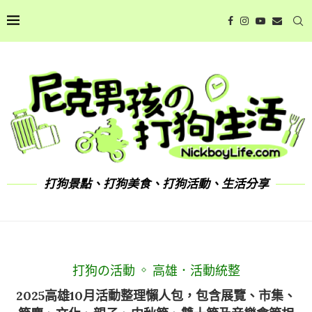
打狗景點、打狗美食、打狗活動、生活分享
打狗の活動
高雄．活動統整
2025高雄10月活動整理懶人包，包含展覽、市集、