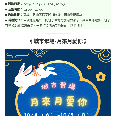
■
活動日期：
2025.10/04(六) – 2025.10/05(日)
■
活動時間：
14:00 – 21:00
■
活動地點：
高雄市岡山區捷安路1巷2號（岡山樂購廣場）
■
活動簡介：
中秋連假最Chill的親子草地電影派對來了！結合戶外電影、親子
互動遊戲與精選市集，一同打造溫馨又熱鬧的中秋假期！
《 城市聚場-月來月愛你 》