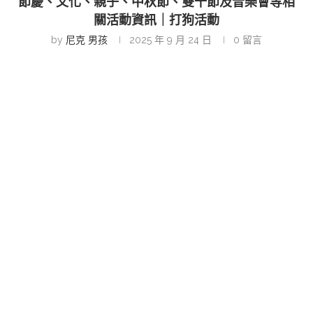
節慶、文化、親子、中秋節、雙十節及音樂會等相
關活動資訊｜打狗活動
by
尼克 男孩
2025 年 9 月 24 日
0 留言