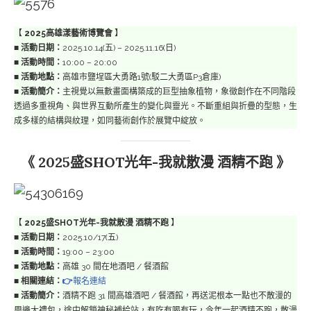
【
2025高雄漾藝術博覽會
】
■
活動日期：
2025.10.14(五) – 2025.11.16(日)
■
活動時間：
10:00 – 20:00
■
活動地點：
高雄市鹽埕區大勇路1號(駁二大勇區P3倉庫)
■
活動簡介：
主視覺以無數畫⾯構築成的巨型抽象植物，象徵創作在不同階段
透過多重視⾓、與世界互動所產⽣的變化與靈光。不斷重組與折疊的型態，⽣
成多樣的結構與紋理，如同藝術創作於展覽中綻放。
《 2025盛SHOT光年-我就散漫 酒精不跑 》
【
2025盛SHOT光年-我就散漫 酒精不跑
】
■
活動日期：
2025.10/17(五)
■
活動時間：
19:00 – 23:00
■
活動地點：
高雄 30 間在地酒吧 / 餐酒館
■
相關連結：
👉
報名連結
■
活動簡介：
酒精不跑 31 間高雄酒吧 / 餐酒館，再送泥根本一點也不散漫的
周邊大禮包，途中解鎖神秘補給站，有吃有喝有玩，今年一起酒精不跑，散漫