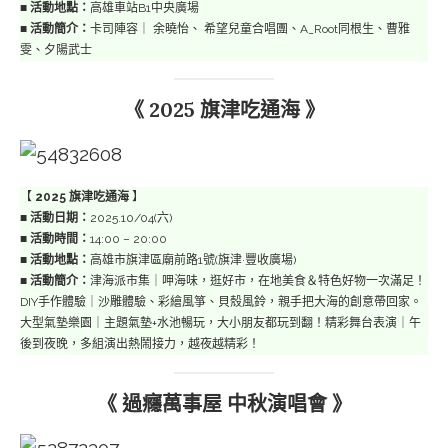
■
活動地點：
高雄車站B1中央廣場
■
活動簡介：
卡司陣容｜ 余曉怡、 希望兒童合唱團、A_Root同根生、曹雅
雯、夕陽武士
《 2025 旗津吃通海 》
【
2025 旗津吃通海
】
■
活動日期：
2025.10/04(六)
■
活動時間：
14:00 – 20:00
■
活動地點：
高雄市旗津區廟前路1號(旗津·豐收廣場)
■
活動簡介：
津海派市集｜呷海味，逛好市，在地美食＆特色好物一次滿足！
DIY手作體驗｜沙雕體驗、彩繪風箏、貝殼風鈴，親手把大海的創意帶回家。
大型氣墊樂園｜主題氣墊+水池暢玩，大小朋友都玩到翻！精彩舞台表演｜午
後到夜晚，多組演出熱鬧接力，越夜越精彩！
《 過癮萬事屋 中秋演唱會 》