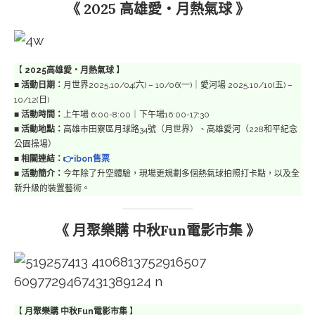
《 2025 高雄愛‧月熱氣球 》
【
2025高雄愛‧月熱氣球
】
■
活動日期：
月世界2025.10/04(六) – 10/06(一)｜愛河場 2025.10/10(五) –
10/12(日)
■
活動時間：
上午場 6:00-8:00｜下午場16:00-17:30
■
活動地點：
高雄市田寮區月球路34號（月世界）、高雄愛河（228和平紀念
公園操場）
■
相關連結：
👉ibon售票
■
活動簡介：
今年除了升空體驗，現場更規劃多個熱氣球拍照打卡點，以及全
新升級的裝置藝術。
《 月聚樂購 中秋Fun電影市集 》
【
月聚樂購 中秋Fun電影市集
】