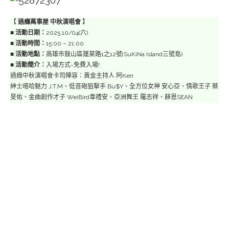
【
過癮萬事屋 中秋演唱會
】
■
活動日期：
2025.10/04(六)
■
活動時間：
15:00 – 21:00
■
活動地點：
高雄市鼓山區蓬萊路1之12號(SuKiNa Island三號島)
■
活動簡介：
入場方式~免費入場!
過癮中秋演唱會卡司陣容：黃金主持人 阿Ken
紳士嘻哈魅力 J.T.M、低音砲狙擊手 Bu$Y、全方位女神 安心亞、情歌王子 蔡
旻佑、金曲創作才子 WeiBird韋禮安、亞洲舞王 羅志祥、薛恩SEAN