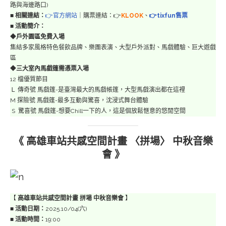
路與海邊路口)
■
相關連結：
👉官方網站
｜購票連結：👉
KLOOK
、
👉tixfun售票
■
活動簡介：
◆
戶外園區免費入場
集結多家風格特色餐飲品牌、樂團表演、大型戶外派對、馬戲體驗、巨大遊戲
區
◆
三大室內馬戲篷需憑票入場
12 檔優質節目
Ｌ 傳奇號 馬戲篷-是臺灣最大的馬戲帳篷，大型馬戲演出都在這裡
M 探險號 馬戲篷-最多互動與驚喜，沈浸式舞台體驗
S 驚喜號 馬戲篷-想要Chill一下的人，這是個放鬆愜意的悠閒空間
《 高雄車站共感空間計畫 〈拼場〉 中秋音樂
會 》
【
高雄車站共感空間計畫 拼場 中秋音樂會
】
■
活動日期：
2025.10/04(六)
■
活動時間：
19:00