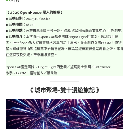
【
2025 OpenHouse 眾人的搖擺
】
■
活動日期：
2025.10/10(五)
■
活動時間：
18:20
■
活動地點：
高雄市鳳山區三多一路 1 號(衛武營國家藝術文化中心-戶外劇場)
■
活動簡介：
本次將由Open Call獲選團隊Bright Light四重奏、盜魂爵士樂
團、Pathfinder為大家帶來風格迥異的爵士演出，並由創作女團BOOM！怪物
星人與破億神曲製造機蕭秉治輪番登場，無論是經典旋律還是創新之聲，都將
在這個夜晚交織，帶來無限驚喜。
Open Call獲選團隊：Bright Light四重奏／盜魂爵士樂團／Pathfinder
歌手：BOOM！怪物星人／蕭秉治
《 城市聚場-雙十漫遊旅記 》