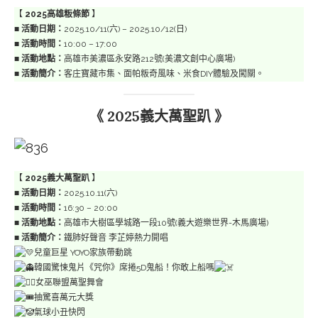
【
2025高雄粄條節
】
■
活動日期：
2025.10/11(六) – 2025.10/12(日)
■
活動時間：
10:00 – 17:00
■
活動地點：
高雄市美濃區永安路212號(美濃文創中心廣場)
■
活動簡介：
客庄寶藏市集、面帕粄奇風味、米食DIY體驗及闖關。
《 2025義大萬聖趴 》
【
2025義大萬聖趴
】
■
活動日期：
2025.10.11(六)
■
活動時間：
16:30 – 20:00
■
活動地點：
高雄市大樹區學城路一段10號(義大遊樂世界-木馬廣場)
■
活動簡介：
鐵肺好聲音 李芷婷熱力開唱
兒童巨星 YOYO家族帶動跳
韓國驚悚鬼片《咒你》席捲5D鬼船！你敢上船嗎
女巫聯盟萬聖舞會
抽驚喜萬元大獎
氣球小丑快閃