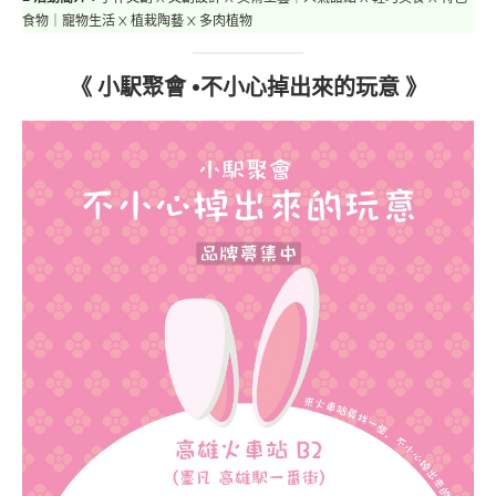
食物｜寵物生活 X 植栽陶藝 X 多肉植物
《 小駅聚會 •不小心掉出來的玩意 》