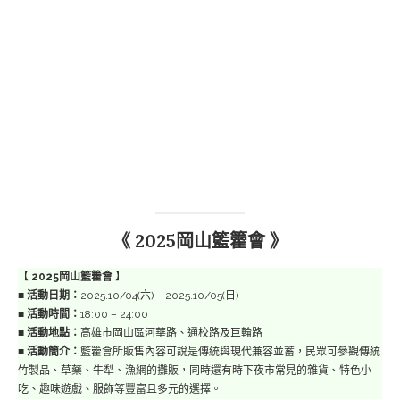
《 2025岡山籃籗會 》
【
2025岡山籃籗會
】
■
活動日期：
2025.10/04(六) – 2025.10/05(日)
■
活動時間：
18:00 – 24:00
■
活動地點：
高雄市岡山區河華路、通校路及巨輪路
■
活動簡介：
籃籗會所販售內容可說是傳統與現代兼容並蓄，民眾可參觀傳統
竹製品、草藥、牛犁、漁網的攤販，同時還有時下夜市常見的雜貨、特色小
吃、趣味遊戲、服飾等豐富且多元的選擇。