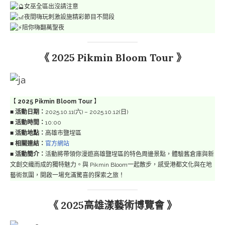
女巫全區出沒請注意
夜間嗨玩刺激設施精彩節目不間段
陪你嗨翻萬聖夜
《 2025 Pikmin Bloom Tour 》
【
2025 Pikmin Bloom Tour
】
■
活動日期：
2025.10.11(六) – 2025.10.12(日)
■
活動時間：
10:00
■
活動地點：
高雄市鹽埕區
■
相關連結：
官方網站
■
活動簡介：
活動將帶領你漫遊高雄鹽埕區的特色周邊景點，體驗舊倉庫與新
文創交織而成的獨特魅力。與 Pikmin Bloom一起散步，感受港都文化與在地
藝術氛圍，開啟一場充滿驚喜的探索之旅！
《 2025高雄漾藝術博覽會 》