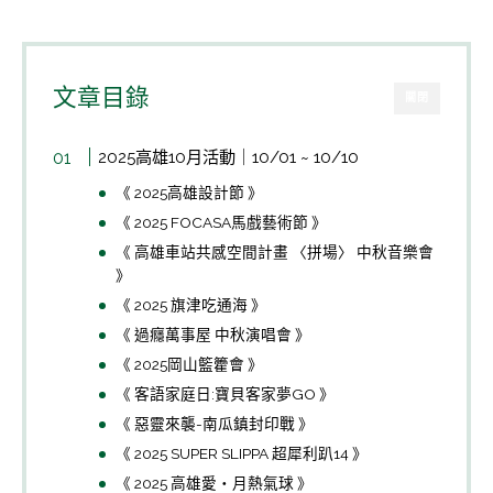
文章目錄
關閉
2025高雄10月活動｜10/01 ~ 10/10
《 2025高雄設計節 》
《 2025 FOCASA馬戲藝術節 》
《 高雄車站共感空間計畫 〈拼場〉 中秋音樂會
》
《 2025 旗津吃通海 》
《 過癮萬事屋 中秋演唱會 》
《 2025岡山籃籗會 》
《 客語家庭日:寶貝客家夢GO 》
《 惡靈來襲-南瓜鎮封印戰 》
《 2025 SUPER SLIPPA 超犀利趴14 》
《 2025 高雄愛‧月熱氣球 》