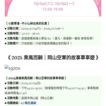
【
小駅聚會 •不小心掉出來的玩意
】
■
活動日期：
2025.10/04(六) – 2025.10/06(一)
■
活動時間：
12:00 – 18:00
■
活動地點：
高雄捷運高雄火車站 B2（ 墨凡・高雄駅一番街 美食街旁）
■
活動簡介：
只收原創！只收你腦袋裡蹦出來的點子！
《 2025 乘風而騎｜岡山空軍的故事單車遊 》
【
2025高雄乘風而騎｜岡山空軍的故事單車遊
】
■
活動日期：
2025.10/05(日)
■
活動時間：
下午14:00-19:00（現場報到時間下午14:00～14:30；單車騎乘
結束時間為17:30）
■
活動地點：
高雄市岡山區（岡山公園）
■
相關連結：
👉報名連結