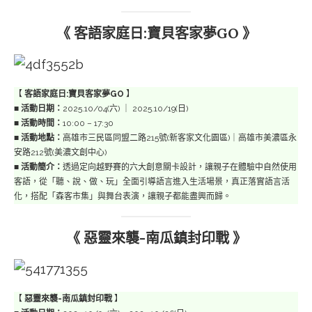
《 客語家庭日:寶貝客家夢GO 》
【
客語家庭日:寶貝客家夢GO
】
■
活動日期：
2025.10/04(六) ｜ 2025.10/19(日)
■
活動時間：
10:00 – 17:30
■
活動地點：
高雄市三民區同盟二路215號(新客家文化園區)｜高雄市美濃區永
安路212號(美濃文創中心)
■
活動簡介：
透過定向越野賽的六大創意關卡設計，讓親子在體驗中自然使用
客語，從「聽、說、做、玩」全面引導語言進入生活場景，真正落實語言活
化，搭配「森客市集」與舞台表演，讓親子都能盡興而歸。
《 惡靈來襲-南瓜鎮封印戰 》
【
惡靈來襲-南瓜鎮封印戰
】