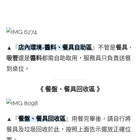
▲『
店內環境-醬料、餐具自助區
』不管是
餐具
、
吸管
還是
醬料
都需自助取用，服務員只負責送餐
到桌位。
《 餐盤、餐具回收區 》
▲『
餐盤、餐具回收區
』用餐完畢後，請自行將
餐具及垃圾回收於此，按照上面告示擺放正確位