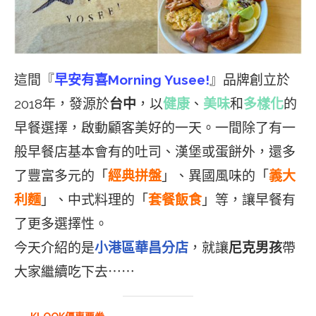
這間『
早安有喜Morning Yusee!
』品牌創立於
2018年，發源於
台中
，以
健康
、
美味
和
多樣化
的
早餐選擇，啟動顧客美好的一天。一間除了有一
般早餐店基本會有的吐司、漢堡或蛋餅外，還多
了豐富多元的「
經典拼盤
」、異國風味的「
義大
利麵
」、中式料理的「
套餐飯食
」等，讓早餐有
了更多選擇性。
今天介紹的是
小港區華昌分店
，就讓
尼克男孩
帶
大家繼續吃下去⋯⋯