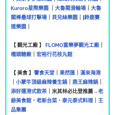
Kuroro星際樂園
｜
大魯閣滑輪場
｜
大魯
閣棒壘球打擊場
｜
貝兒絲樂園
｜|
鈴鹿賽
道樂園
｜
【 觀光工廠 】
FLOMO富樂夢觀光工廠
｜
橋頭糖廠
｜
宏裕行花枝丸館
【 美食 】
饗食天堂
｜
果然匯
｜
漢來海港
｜
小蒙牛頂級麻辣養生鍋
｜
鼎王麻辣鍋
｜
添好運港式飲茶
｜米其林必比登推薦→
老
爺美食館
．
老新台菜
．
泰元泰式料理
｜
王
品集團