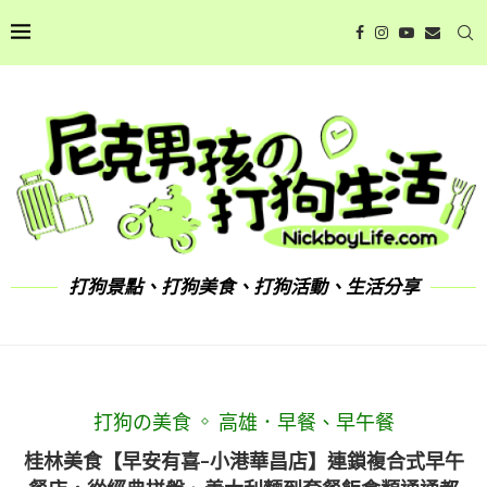
打狗景點、打狗美食、打狗活動、生活分享
打狗の美食
高雄．早餐、早午餐
桂林美食【早安有喜-小港華昌店】連鎖複合式早午