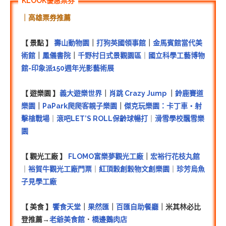
｜高雄票券推薦
【 景點 】
壽山動物園
｜
打狗英國領事館
｜
金馬賓館當代美
術館
｜
鳳儀書院
｜
千野村日式景觀園區
｜
國立科學工藝博物
館-印象派150週年光影藝術展
【 遊樂園 】
義大遊樂世界
｜
肖跳 Crazy Jump
｜
鈴鹿賽道
樂園
｜
PaPark爬爬客親子樂園
｜
傑克玩樂園：卡丁車・射
擊槍戰場
｜
滾吧LET’S ROLL保齡球暢打
｜
滑雪學校飄雪樂
園
【 觀光工廠 】
FLOMO富樂夢觀光工廠
｜
宏裕行花枝丸館
｜
裕賀牛觀光工廠門票
｜
紅頂穀創穀物文創樂園
｜
珍芳烏魚
子見學工廠
【 美食 】
饗食天堂
｜
果然匯
｜
百匯自助餐廳
｜米其林必比
登推薦→
老爺美食館
．
橋邊鵝肉店