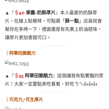
▲『
＄40
果醬-奶酥厚片
』本人最愛的奶酥厚
片，在線上點餐時，可點選「
酥一點
」店員就會
幫你在多烤一下，裡面還是有先裹上奶油提味，
讓厚片更加香甜可口。
｜阿華田脆酷力
▲『
＄55
阿華田脆酷力
』這個讓我有點驚豔的厚
片！大家一定要點來吃看看，好吃ㄋㄟ👍👍👍
｜巧克力/花生厚片