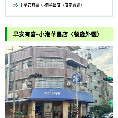
早安有喜-小港華昌店〈店家資訊〉
早安有喜-小港華昌店〈餐廳外觀〉