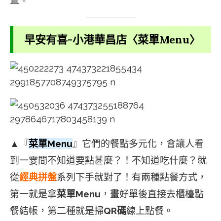
置。
早安有喜-小港華昌店〈菜單Menu〉
▲『
菜單Menu
』它們的餐點多元化，會讓人看
到一霎間不知道要點甚麼？！不知道吃什麼？就
從
經典拼盤
系列下手就對了！有兩種點餐方式，
第一就是拿
菜單Menu
，畫好單後直接去櫃檯點
餐結帳，第二種就是掃
QR碼
線上點餐。