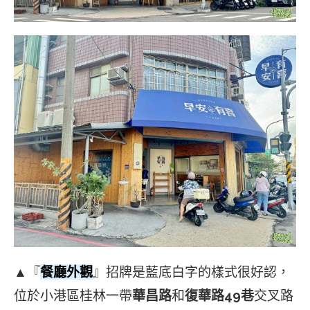
▲『
餐廳外觀
』招牌是藍底白字的樣式很好認，
位於小港區桂林一帶
華昌路
和
復華路49巷
交叉路