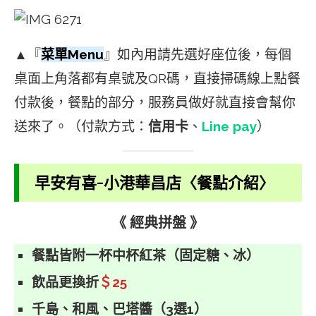
▲『
菜單Menu
』如內用請先選好座位後，每個
桌面上角落都有桌號及QR碼，直接掃碼線上點餐
付款後，餐點的部分，服務員做好就直接會幫你
送來了。（付款方式：
信用卡
、
Line pay
）
早安有喜-小港華昌店〈餐點介紹〉
《 經典拼盤 》
餐點皆附一杯中杯紅茶（固定糖、冰）
飲品更換折
＄25
千島、和風、巴塔醬（3選1）