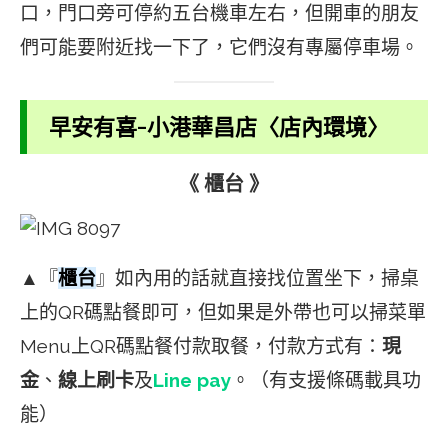
口，門口旁可停約五台機車左右，但開車的朋友
們可能要附近找一下了，它們沒有專屬停車場。
早安有喜-小港華昌店〈店內環境〉
《 櫃台 》
▲『
櫃台
』如內用的話就直接找位置坐下，掃桌
上的QR碼點餐即可，但如果是外帶也可以掃菜單
Menu上QR碼點餐付款取餐，付款方式有：
現
金
、
線上刷卡
及
Line pay
。（有支援條碼載具功
能）