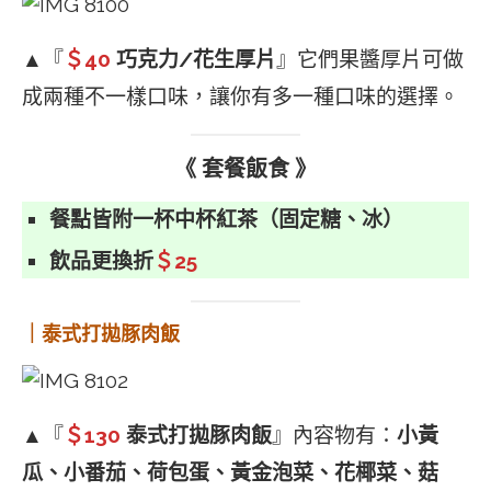
▲『
＄40
巧克力/花生厚片
』它們果醬厚片可做
成兩種不一樣口味，讓你有多一種口味的選擇。
《 套餐飯食 》
餐點皆附一杯中杯紅茶（固定糖、冰）
飲品更換折
＄25
｜泰式打拋豚肉飯
▲『
＄130
泰式打拋豚肉飯
』內容物有：
小黃
瓜、小番茄、荷包蛋、黃金泡菜、花椰菜、菇