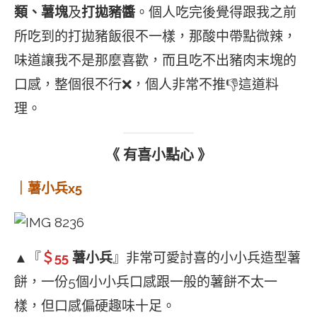
類、薯塊
及
打拋豬醬
。個人吃完後覺得跟我之前
所吃到的打拋豬飯很不一樣，那酸中帶點微辣，
味道讓我不是那麼喜歡，而且吃不出豬肉末塊的
口感，整個很不行❌，個人非常不推👎這道料
理。
《 有喜小點心 》
｜薯小兵x5
▲『
＄55
薯小兵
』非常可愛討喜的小小兵造型薯
餅，一份5個小小兵口感跟一般的薯餅不太一
樣，但口感偏硬趣味十足。