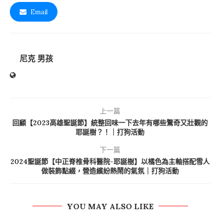
Email
尼克 男孩
上一篇
回顧【2023高雄聖誕節】統整回味一下去年有哪些驚奇又壯觀的
耶誕樹？！｜打狗活動
下一篇
2024聖誕節【中正脊椎骨科醫院-耶誕樹】以橘色為主軸搭配雪人
做裝飾點綴，營造繽紛熱鬧的氣氛｜打狗活動
YOU MAY ALSO LIKE