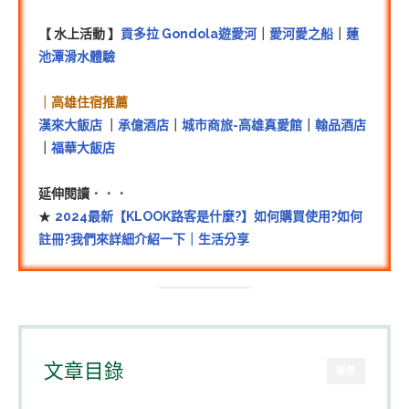
【 水上活動 】
貢多拉 Gondola遊愛河
｜
愛河愛之船
｜
蓮
池潭滑水體驗
｜高雄住宿推薦
漢來大飯店
｜
承億酒店
｜
城市商旅-高雄真愛館
｜
翰品酒店
｜
福華大飯店
延伸閱讀．．．
★
2024最新【KLOOK路客是什麼?】如何購買使用?如何
註冊?我們來詳細介紹一下｜生活分享
文章目錄
關閉