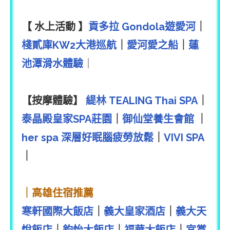
【 水上活動 】
貢多拉 Gondola遊愛河
｜
棧貳庫KW2大港巡航
｜
愛河愛之船
｜
蓮
池潭滑水體驗
｜
【按摩體驗】
緹林 TEALING Thai SPA
｜
泰晶殿皇家SPA莊園
｜
御仙堂養生會館
｜
her spa 深層好眠腦疲勞放鬆
｜
VIVI SPA
｜
｜高雄住宿推薦
寒軒國際大飯店
｜
義大皇家酒店
｜
義大天