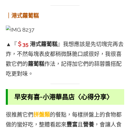
｜港式蘿蔔糕
▲『
＄35
港式蘿蔔糕
』我想應該是先切塊完再去
炸，不然每塊表皮都稍微酥脆口感很好，我很喜
歡它們的
蘿蔔糕
作法，記得加它們的蒜蓉醬搭配
吃更對味。
早安有喜-小港華昌店〈心得分享〉
很推薦它們
拼盤類
的餐點，每樣拼盤上的食物都
做的蠻好吃，整體看起來
豐富
且
營養
，會讓人食