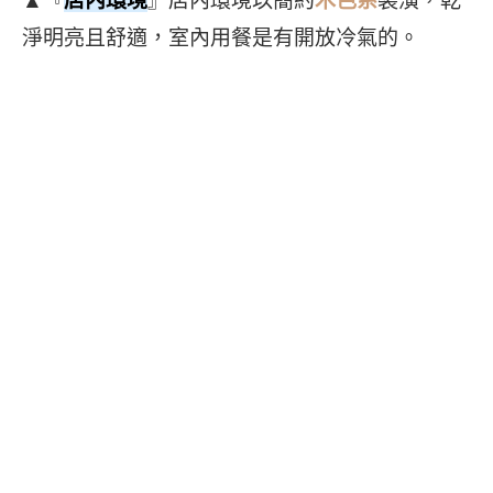
▲『
店內環境
』店內環境以簡約
木色系
裝潢，乾
淨明亮且舒適，室內用餐是有開放冷氣的。