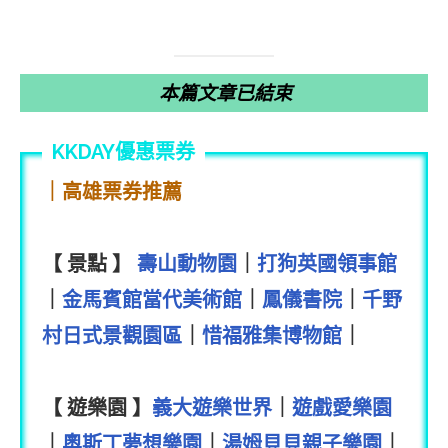
本篇文章已結束
｜高雄票券推薦
【 景點 】
壽山動物園
｜
打狗英國領事館
｜
金馬賓館當代美術館
｜
鳳儀書院
｜
千野
村日式景觀園區
｜
惜福雅集博物館
｜
【 遊樂園 】
義大遊樂世界
｜
遊戲愛樂園
｜
奧斯丁夢想樂園
｜
湯姆貝貝親子樂園
｜