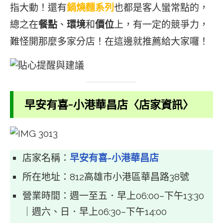
指大動！還有
鍋燒麵系列
也都是客人蠻常點的，
總之在
餐點
、
環境
和
價位
上，有一定的競爭力，
難怪開那麼多家分店！在這邊就推薦給大家囉！
早安有喜-小港華昌店〈店家資訊〉
店家名稱：
早安有喜-小港華昌店
所在地址：812高雄市小港區華昌路38號
營業時間：週一至五．早上06:00–下午13:30
｜週六、日．早上06:30–下午14:00